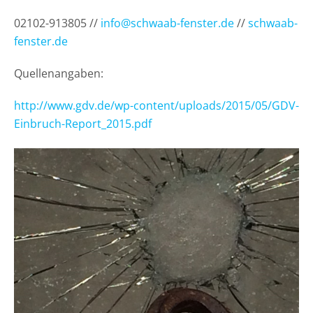
02102-913805 //
info@schwaab-fenster.de
//
schwaab-
fenster.de
Quellenangaben:
http://www.gdv.de/wp-content/uploads/2015/05/GDV-
Einbruch-Report_2015.pdf